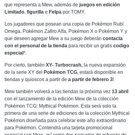
que representa a Mew, además de
juegos en edición
Limitado
,
figurilla
e
Felpa
por TOMY.
Los jugadores que posean una copia de Pokémon Rubí
Omega, Pokémon Zafiro Alfa, Pokémon X o Pokémon Y y
que deseen agregar Mew a su juego deberán
contacta
con el personal de la tienda
para recibir un gratis
codigo
especial
*.
Por cierto, también
XY- Turbocrash,
la nueva expansión
de la serie XY del
Pokémon TCG,
estará disponible en
tiendas y quioscos a partir de
a partir de febrero 3
!
Mew también volverá a las tiendas la próxima vez
13 abril
con el lanzamiento de la edición Mew de la colección
Pokémon TCG: Mythical Pokémon. Esta será solo la
primera de una serie de ediciones de la colección Mythical
Pokémon diseñada para celebrar este año extraordinario
para Pokémon. Contendrá una tarjeta promocional
especial con Mew, así como dos paquetes de refuerzo de