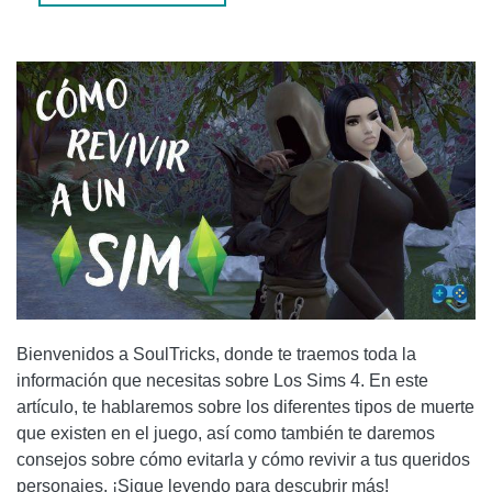
CÓMO EVITAR LA MUERTE EN LOS SIMS 4
ALIMENTACIÓN ADECUADA
APRENDE A NADAR
EVITA LAS REPARACIONES CASERAS
USA EL ELIXIR DE LA VIDA
CÓMO REVIVIR A LOS PERSONAJES EN LOS SIMS 4
LA PARCA
EL ELIXIR DE LA VIDA
PREGUNTAS FRECUENTES
Bienvenidos a SoulTricks, donde te traemos toda la
información que necesitas sobre Los Sims 4. En este
1. ¿PUEDO EVITAR LA MUERTE POR VEJEZ EN LOS SIMS
artículo, te hablaremos sobre los diferentes tipos de muerte
4?
que existen en el juego, así como también te daremos
consejos sobre cómo evitarla y cómo revivir a tus queridos
2. ¿QUÉ PASA SI NO PUEDO REVIVIR A MIS SIMS EN LOS
personajes. ¡Sigue leyendo para descubrir más!