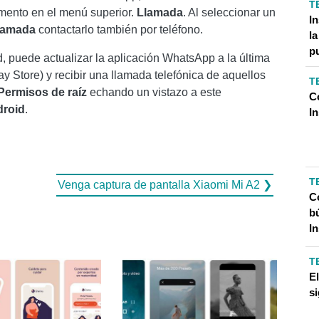
T
emento en el menú superior.
Llamada
. Al seleccionar un
I
lamada
contactarlo también por teléfono.
l
p
, puede actualizar la aplicación WhatsApp a la última
ay Store) y recibir una llamada telefónica de aquellos
T
Permisos de raíz
echando un vistazo a este
C
droid
.
I
T
Venga captura de pantalla Xiaomi Mi A2 ❯
Có
b
I
T
E
si