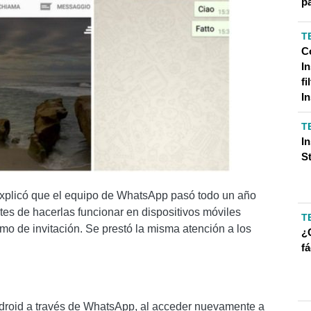
p
T
C
I
fi
I
T
I
S
explicó que el equipo de WhatsApp pasó todo un año
tes de hacerlas funcionar en dispositivos móviles
T
 de invitación. Se prestó la misma atención a los
¿
f
droid a través de WhatsApp, al acceder nuevamente a