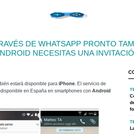
TRAVÉS DE WHATSAPP PRONTO TAMB
NDROID NECESITAS UNA INVITACI
C
bién estará disponible para
iPhone
. El servicio de
T
á disponible en España en smartphones con
Android
Có
de
f
T
L