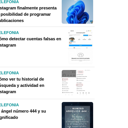
ELEFONIA
nstagram finalmente presenta
a posibilidad de programar
ublicaciones
ELEFONIA
ómo detectar cuentas falsas en
nstagram
ELEFONIA
mo ver tu historial de
úsqueda y actividad en
nstagram
ELEFONIA
l ángel número 444 y su
gnificado