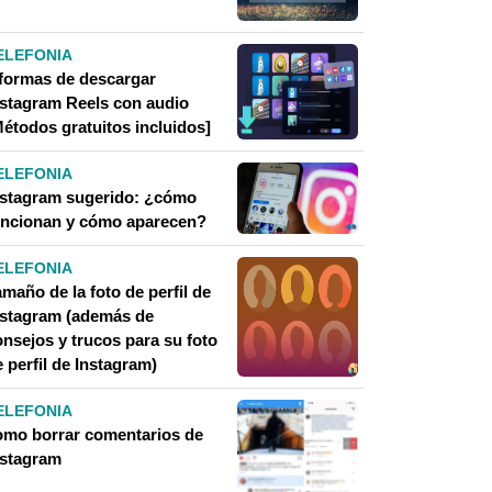
ELEFONIA
 formas de descargar
nstagram Reels con audio
Métodos gratuitos incluidos]
ELEFONIA
nstagram sugerido: ¿cómo
uncionan y cómo aparecen?
ELEFONIA
maño de la foto de perfil de
nstagram (además de
onsejos y trucos para su foto
 perfil de Instagram)
ELEFONIA
omo borrar comentarios de
nstagram