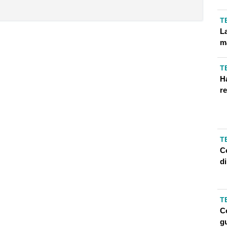
T
L
m
T
H
re
T
C
d
T
C
g