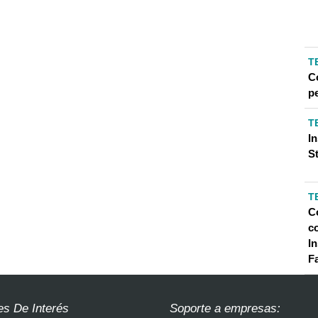
T
C
pe
T
I
S
T
C
c
In
F
es De Interés
Soporte a empresas: