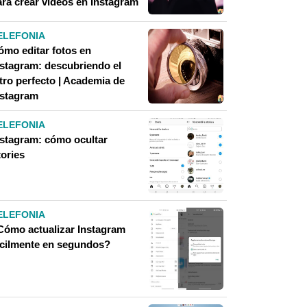
ara crear videos en Instagram
ELEFONIA
ómo editar fotos en
nstagram: descubriendo el
ltro perfecto | Academia de
nstagram
ELEFONIA
nstagram: cómo ocultar
tories
ELEFONIA
Cómo actualizar Instagram
ácilmente en segundos?