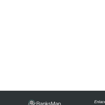
Enlac