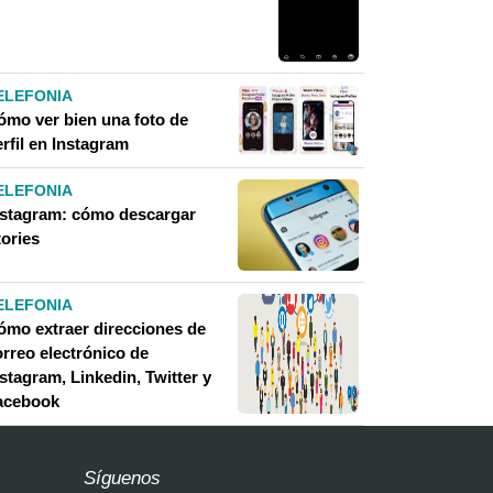
ELEFONIA
ómo ver bien una foto de
rfil en Instagram
ELEFONIA
nstagram: cómo descargar
tories
ELEFONIA
ómo extraer direcciones de
orreo electrónico de
stagram, Linkedin, Twitter y
acebook
Síguenos