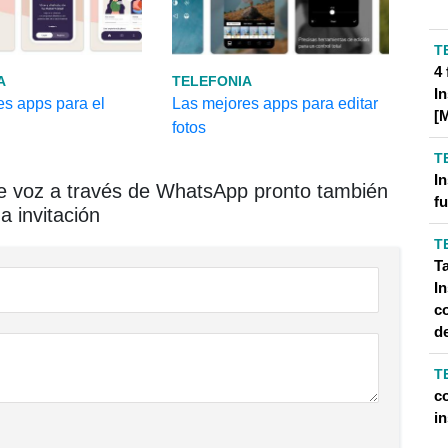
T
4
A
TELEFONIA
I
es apps para el
Las mejores apps para editar
[
fotos
T
I
 voz a través de WhatsApp pronto también
f
a invitación
T
Ta
I
c
de
T
c
i