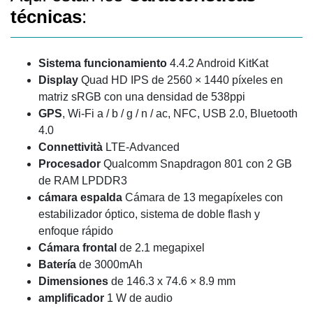
técnicas
:
Sistema
funcionamiento
4.4.2 Android KitKat
Display
Quad HD IPS de 2560 × 1440 píxeles en
matriz sRGB con una densidad de 538ppi
GPS
, Wi-Fi a / b / g / n / ac, NFC, USB 2.0, Bluetooth
4.0
Connettività
LTE-Advanced
Procesador
Qualcomm Snapdragon 801 con 2 GB
de RAM LPDDR3
cámara
espalda
Cámara de 13 megapíxeles con
estabilizador óptico, sistema de doble flash y
enfoque rápido
Cámara frontal
de 2.1 megapixel
Batería
de 3000mAh
Dimensiones
de 146.3 x 74.6 × 8.9 mm
amplificador
1 W de audio