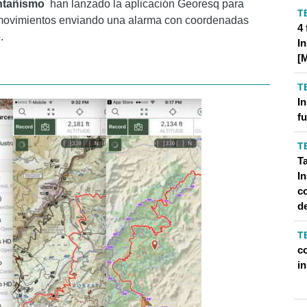
tañismo
han lanzado la aplicación Georesq para
T
sus movimientos enviando una alarma con coordenadas
4
.
I
[
T
I
f
T
Ta
I
c
de
T
c
i