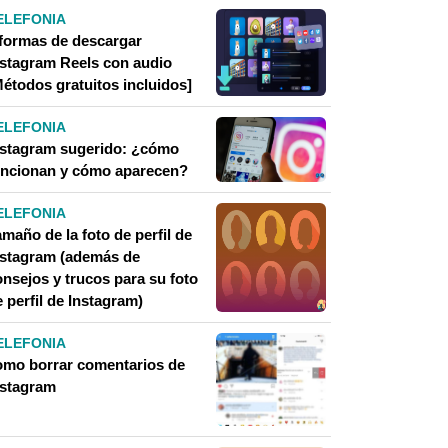
ELEFONIA
 formas de descargar
nstagram Reels con audio
Métodos gratuitos incluidos]
ELEFONIA
nstagram sugerido: ¿cómo
uncionan y cómo aparecen?
ELEFONIA
maño de la foto de perfil de
nstagram (además de
onsejos y trucos para su foto
 perfil de Instagram)
ELEFONIA
omo borrar comentarios de
nstagram