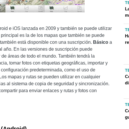
T
L
m
roid e iOS lanzada en 2009 y también se puede utilizar
T
principal es la de los mapas que también se puede
H
 también está disponible con una suscripción.
Básico
a
re
l año. En las versiones de suscripción puede
y de áreas de todo el mundo. También tendrá la
cia, tomar fotos con etiquetas geográficas, importar y
a configuración predeterminada, como el uso de
T
C
os mapas y rutas se pueden utilizar en cualquier
d
ias al sistema de copia de seguridad y sincronización.
mpartir para enviar enlaces y rutas y fotos con
T
C
g
S
(Android)