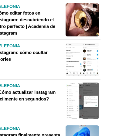
ELEFONIA
ómo editar fotos en
nstagram: descubriendo el
ltro perfecto | Academia de
nstagram
ELEFONIA
nstagram: cómo ocultar
tories
ELEFONIA
Cómo actualizar Instagram
ácilmente en segundos?
ELEFONIA
nstagram finalmente presenta