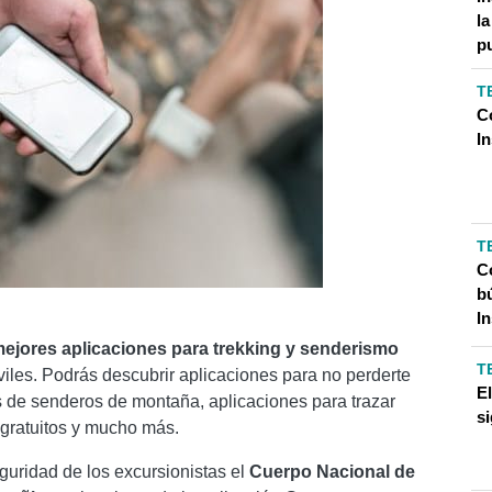
l
p
T
C
I
T
Có
b
I
mejores aplicaciones para trekking y senderismo
T
viles. Podrás descubrir aplicaciones para no perderte
E
s de senderos de montaña, aplicaciones para trazar
si
gratuitos y mucho más.
guridad de los excursionistas el
Cuerpo Nacional de