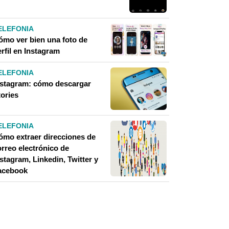
ELEFONIA
ómo ver bien una foto de
rfil en Instagram
ELEFONIA
nstagram: cómo descargar
tories
ELEFONIA
ómo extraer direcciones de
orreo electrónico de
stagram, Linkedin, Twitter y
acebook