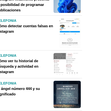
a posibilidad de programar
ublicaciones
ELEFONIA
ómo detectar cuentas falsas en
nstagram
ELEFONIA
mo ver tu historial de
úsqueda y actividad en
nstagram
ELEFONIA
l ángel número 444 y su
gnificado