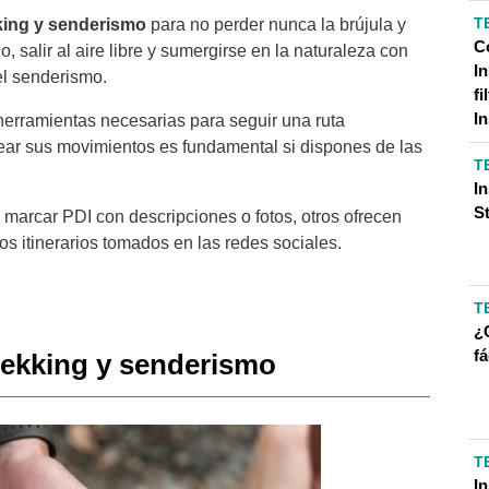
T
kking y senderismo
para no perder nunca la brújula y
C
o, salir al aire libre y sumergirse en la naturaleza con
I
el senderismo.
fi
I
 herramientas necesarias para seguir una ruta
trear sus movimientos es fundamental si dispones de las
T
I
S
 marcar PDI con descripciones o fotos, otros ofrecen
os itinerarios tomados en las redes sociales.
T
¿
f
trekking y senderismo
T
I