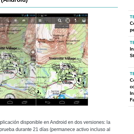
T
C
pe
T
I
S
T
C
c
In
F
plicación disponible en Android en dos versiones: la
 prueba durante 21 días (permanece activo incluso al