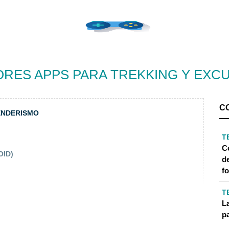
ORES APPS PARA TREKKING Y EXC
C
ENDERISMO
T
Có
ID)
de
f
T
L
p