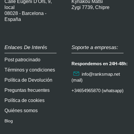
Calle Eugeni D'Ors, 9,
Kyriakou Matsi
local
Zygi 7739, Chipre
08028 - Barcelona -
España
Enlaces De Interés
Soporte a empresas:
Post patrocinado
Respondemos en 24H-48h:
Términos y condiciones
info@ranksmap.net
Política de Devolución
(mail)
Preguntas frecuentes
+34654965870 (whatsapp)
Política de cookies
Quiénes somos
Blog