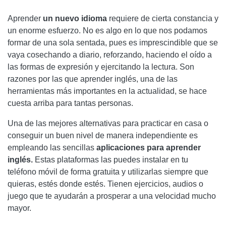
PUEDEN OBTENER CONOCIMIENTOS DE 40 LENGUAS
Aprender
un nuevo idioma
requiere de cierta constancia y
DISTINTAS. UNA DE SUS MEJORES FACETAS ES LA
un enorme esfuerzo. No es algo en lo que nos podamos
GAMIFICACIÓN, PUES TODO LO PLANTEA CON CANTIDAD
formar de una sola sentada, pues es imprescindible que se
DE RETOS Y JUEGOS PARA HACERLO MÁS DIVERTIDO.
vaya cosechando a diario, reforzando, haciendo el oído a
VALORACIÓN Y OPINIONES DE DUOLINGO
las formas de expresión y ejercitando la lectura. Son
razones por las que aprender inglés, una de las
👉 DESCARGA AQUÍ DUOLINGO 👈
herramientas más importantes en la actualidad, se hace
cuesta arriba para tantas personas.
2.BABEL
Una de las mejores alternativas para practicar en casa o
VALORACIÓN Y OPINIONES DE BABBEL
conseguir un buen nivel de manera independiente es
3. PREPLY
empleando las sencillas
aplicaciones para aprender
inglés.
Estas plataformas las puedes instalar en tu
VALORACIÓN Y OPINIONES DE PREPLY
teléfono móvil de forma gratuita y utilizarlas siempre que
quieras, estés donde estés. Tienen ejercicios, audios o
4. YABLA
juego que te ayudarán a prosperar a una velocidad mucho
VALORACIÓN Y OPINIONES DE YABLA
mayor.