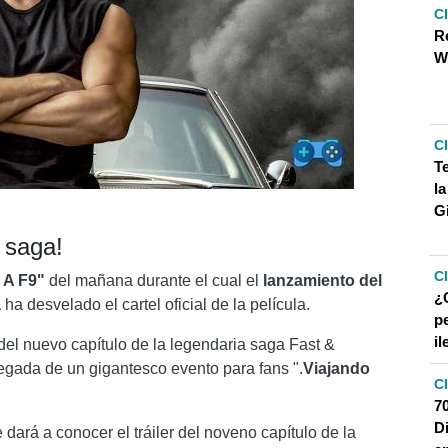
C
Re
W
C
Te
la
G
 saga!
C
A F9"
del mañana durante el cual el
lanzamiento del
¿
a
ha desvelado el cartel oficial de la película.
p
il
del nuevo capítulo de la legendaria saga Fast &
legada de un gigantesco evento para fans ".
Viajando
C
7
D
dará a conocer el tráiler del noveno capítulo de la