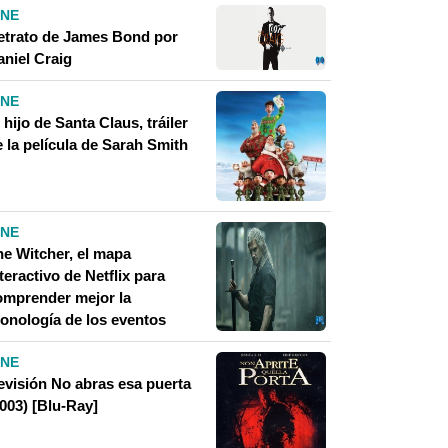
INE
etrato de James Bond por
aniel Craig
INE
 hijo de Santa Claus, tráiler
 la película de Sarah Smith
INE
he Witcher, el mapa
teractivo de Netflix para
omprender mejor la
ronología de los eventos
INE
evisión No abras esa puerta
003) [Blu-Ray]