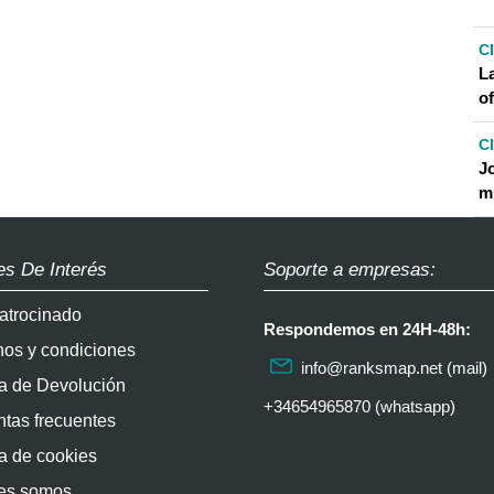
C
La
o
C
J
m
es De Interés
Soporte a empresas:
atrocinado
Respondemos en 24H-48h:
nos y condiciones
info@ranksmap.net
(mail)
ca de Devolución
+34654965870 (whatsapp)
tas frecuentes
ca de cookies
es somos