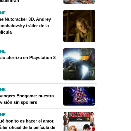
ncuentran
INE
he Nutcracker 3D, Andrey
nchalovsky tráiler de la
lícula
INE
lo aterriza en Playstation 3
INE
vengers Endgame: nuestra
visión sin spoilers
INE
ué bonito es hacer el amor,
áiler oficial de la película de