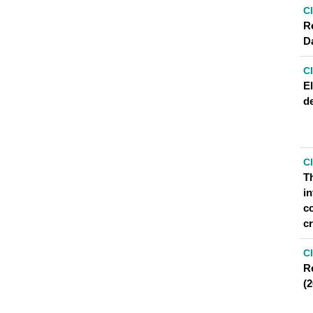
C
R
D
C
El
de
C
T
in
c
c
C
R
(2