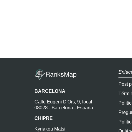
Enlac
Post p
BARCELONA
Térmi
Calle Eugeni D'Ors, 9, local
Políti
08028 - Barcelona - España
Pregun
CHIPRE
Políti
Kyriakou Matsi
Quién