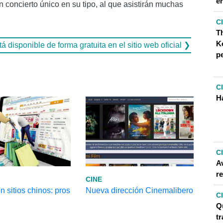
e
 concierto único en su tipo, al que asistirán muchas
C
T
Ko
á disponible de forma gratuita en el sitio web oficial ❯
pe
C
Ha
C
A
re
CINE
 sitios chinos: pros
Nueva dirección Cinemalibero
C
Q
tr