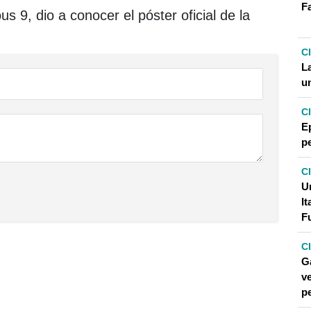
F
 9, dio a conocer el póster oficial de la
C
La
un
C
E
pe
C
Un
It
F
C
G
ve
p