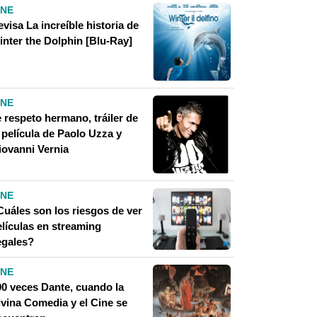
INE
visa La increíble historia de
inter the Dolphin [Blu-Ray]
INE
 respeto hermano, tráiler de
 película de Paolo Uzza y
iovanni Vernia
INE
Cuáles son los riesgos de ver
elículas en streaming
egales?
INE
00 veces Dante, cuando la
ivina Comedia y el Cine se