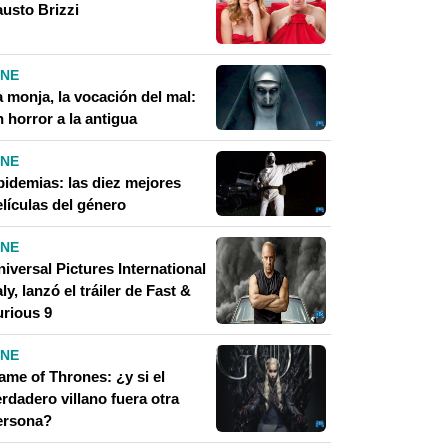
austo Brizzi
INE
 monja, la vocación del mal:
 horror a la antigua
INE
pidemias: las diez mejores
lículas del género
INE
iversal Pictures International
aly, lanzó el tráiler de Fast &
urious 9
INE
ame of Thrones: ¿y si el
rdadero villano fuera otra
ersona?