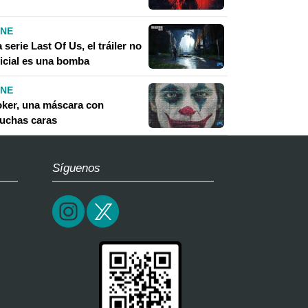
INE
 serie Last Of Us, el tráiler no
ficial es una bomba
INE
oker, una máscara con
uchas caras
Síguenos