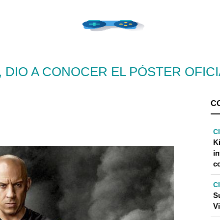
, DIO A CONOCER EL PÓSTER OFICI
C
C
K
in
c
C
S
Vi