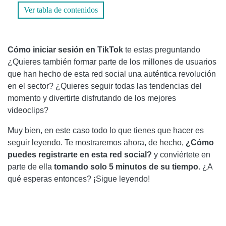
CÓMO INICIAR SESIÓN EN TIKTOK POR TELÉFONO O
Ver tabla de contenidos
CORREO ELECTRÓNICO
CÓMO INICIAR SESIÓN EN TIKTOK CON FACEBOOK O
Cómo iniciar sesión en TikTok
te estas preguntando
TWITTER
¿Quieres también formar parte de los millones de usuarios
CÓMO INICIAR SESIÓN CON TIKTOK CON GOOGLE
que han hecho de esta red social una auténtica revolución
en el sector? ¿Quieres seguir todas las tendencias del
CÓMO INICIAR SESIÓN EN TIKTOK SIN UNA CUENTA
momento y divertirte disfrutando de los mejores
videoclips?
PROBLEMAS PARA INICIAR SESIÓN EN TIKTOK
Muy bien, en este caso todo lo que tienes que hacer es
seguir leyendo. Te mostraremos ahora, de hecho,
¿Cómo
puedes registrarte en esta red social?
y conviértete en
parte de ella
tomando solo 5 minutos de su tiempo
. ¿A
qué esperas entonces? ¡Sigue leyendo!