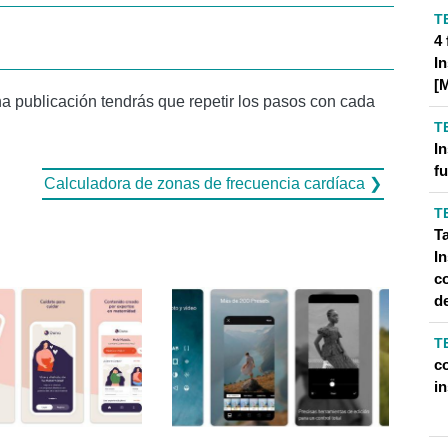
T
4
I
[
a publicación tendrás que repetir los pasos con cada
T
I
f
Calculadora de zonas de frecuencia cardíaca ❯
T
Ta
I
c
de
T
c
i