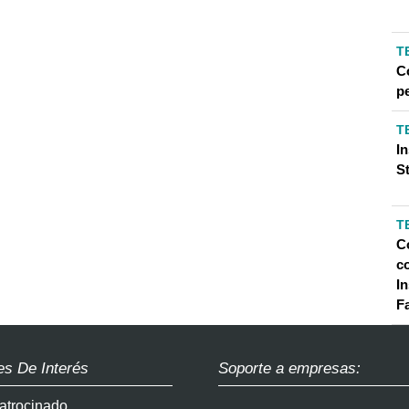
T
C
pe
T
I
S
T
C
c
In
F
es De Interés
Soporte a empresas:
atrocinado