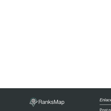
Enlac
Post p