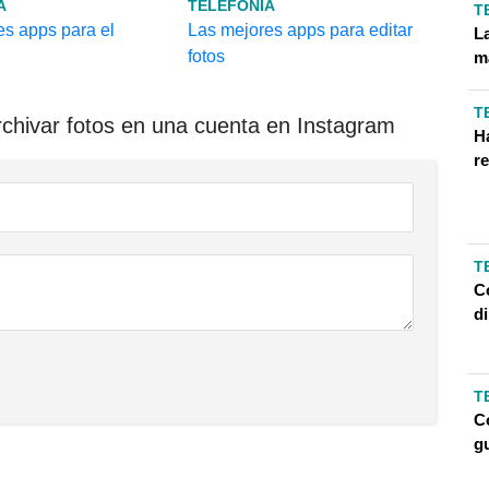
A
TELEFONIA
T
es apps para el
Las mejores apps para editar
L
fotos
m
T
hivar fotos en una cuenta en Instagram
H
re
T
C
d
T
C
g