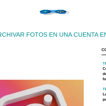
CHIVAR FOTOS EN UNA CUENTA E
C
T
Có
de
f
T
L
p