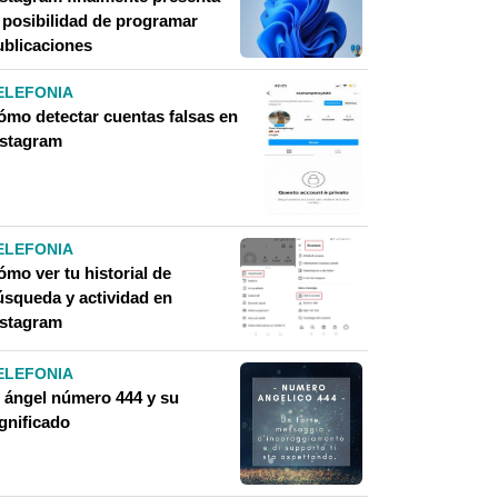
a posibilidad de programar
ublicaciones
ELEFONIA
ómo detectar cuentas falsas en
nstagram
ELEFONIA
mo ver tu historial de
úsqueda y actividad en
nstagram
ELEFONIA
l ángel número 444 y su
gnificado