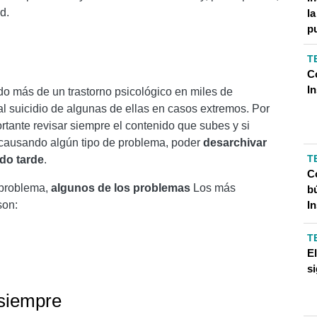
d.
l
p
T
C
I
do más de un trastorno psicológico en miles de
l suicidio de algunas de ellas en casos extremos. Por
ortante revisar siempre el contenido que subes y si
 causando algún tipo de problema, poder
desarchivar
T
do tarde
.
Có
 problema,
algunos de los problemas
Los más
b
son:
I
T
E
si
 siempre