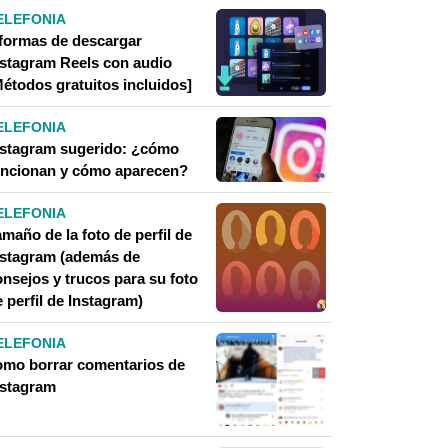
ELEFONIA
 formas de descargar
nstagram Reels con audio
Métodos gratuitos incluidos]
ELEFONIA
nstagram sugerido: ¿cómo
uncionan y cómo aparecen?
ELEFONIA
maño de la foto de perfil de
nstagram (además de
onsejos y trucos para su foto
 perfil de Instagram)
ELEFONIA
omo borrar comentarios de
nstagram