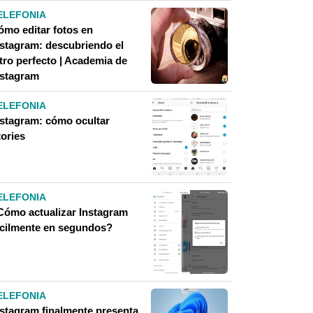
ELEFONIA
ómo editar fotos en
nstagram: descubriendo el
ltro perfecto | Academia de
nstagram
ELEFONIA
nstagram: cómo ocultar
tories
ELEFONIA
Cómo actualizar Instagram
ácilmente en segundos?
ELEFONIA
nstagram finalmente presenta