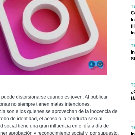
T
C
I
fi
I
T
I
S
T
¿
puede distorsionarse cuando es joven. Al publicar
f
rsonas no siempre tienen malas intenciones.
a son ellos quienes se aprovechan de la inocencia de
obo de identidad, el acoso o la conducta sexual
d social tiene una gran influencia en el día a día de
T
ner aprobación y reconocimiento social y, por supuesto,
I