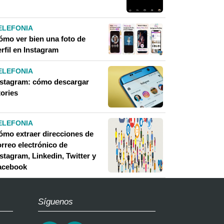
ELEFONIA
ómo ver bien una foto de
rfil en Instagram
ELEFONIA
nstagram: cómo descargar
tories
ELEFONIA
ómo extraer direcciones de
orreo electrónico de
stagram, Linkedin, Twitter y
acebook
Síguenos