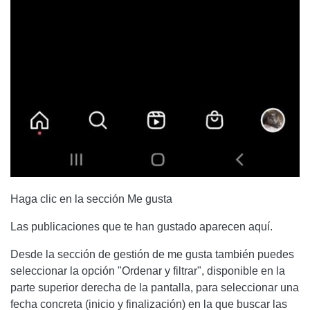
Haga clic en la sección Me gusta
Las publicaciones que te han gustado aparecen aquí.
Desde la sección de gestión de me gusta también puedes
seleccionar la opción "Ordenar y filtrar", disponible en la
parte superior derecha de la pantalla, para seleccionar una
fecha concreta (inicio y finalización) en la que buscar las