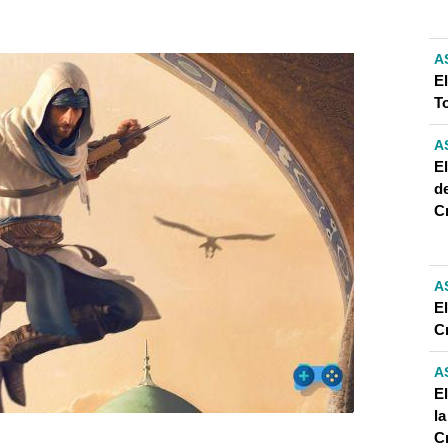
) PARA ASSASSINS CREED MIRAGE?
PONIBLE EN TODAS LAS PLATAFORMAS DE JUEGO?
A
E
T
A
E
d
C
A
E
C
A
E
la
C