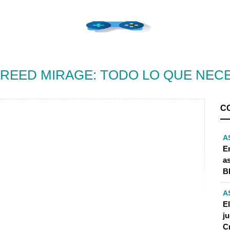
REED MIRAGE: TODO LO QUE NEC
C
A
E
a
B
A
E
j
C