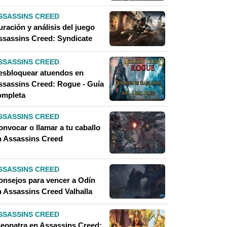
SSASSINS CREED
ración y análisis del juego
ssassins Creed: Syndicate
SSASSINS CREED
esbloquear atuendos en
ssassins Creed: Rogue - Guía
ompleta
SSASSINS CREED
onvocar o llamar a tu caballo
n Assassins Creed
SSASSINS CREED
onsejos para vencer a Odín
n Assassins Creed Valhalla
SSASSINS CREED
leopatra en Assassins Creed: