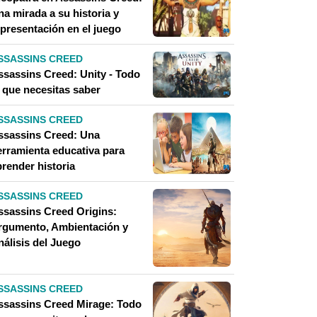
a mirada a su historia y
epresentación en el juego
SSASSINS CREED
ssassins Creed: Unity - Todo
o que necesitas saber
SSASSINS CREED
ssassins Creed: Una
erramienta educativa para
prender historia
SSASSINS CREED
ssassins Creed Origins:
rgumento, Ambientación y
nálisis del Juego
SSASSINS CREED
ssassins Creed Mirage: Todo