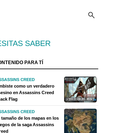
ESITAS SABER
ONTENIDO PARA TÍ
SSASSINS CREED
mbiste como un verdadero
sesino en Assassins Creed
lack Flag
SSASSINS CREED
l tamaño de los mapas en los
uegos de la saga Assassins
reed