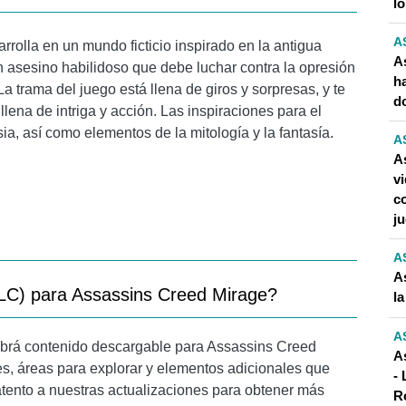
l
A
rrolla en un mundo ficticio inspirado en la antigua
A
n asesino habilidoso que debe luchar contra la opresión
h
a trama del juego está llena de giros y sorpresas, y te
d
lena de intriga y acción. Las inspiraciones para el
rsia, así como elementos de la mitología y la fantasía.
A
A
v
c
j
A
As
LC) para Assassins Creed Mirage?
l
A
habrá contenido descargable para Assassins Creed
A
s, áreas para explorar y elementos adicionales que
- 
atento a nuestras actualizaciones para obtener más
R