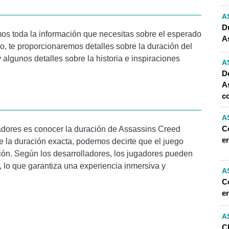
A
Du
os toda la información que necesitas sobre el esperado
A
o, te proporcionaremos detalles sobre la duración del
algunos detalles sobre la historia e inspiraciones
A
D
A
c
A
C
gadores es conocer la duración de Assassins Creed
e
e la duración exacta, podemos decirte que el juego
ción. Según los desarrolladores, los jugadores pueden
, lo que garantiza una experiencia inmersiva y
A
C
e
A
C