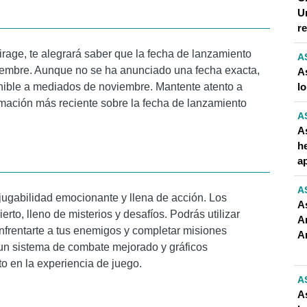
Un
r
rage, te alegrará saber que la fecha de lanzamiento
A
embre. Aunque no se ha anunciado una fecha exacta,
A
l
onible a mediados de noviembre. Mantente atento a
rmación más reciente sobre la fecha de lanzamiento
A
A
h
a
A
ugabilidad emocionante y llena de acción. Los
A
to, lleno de misterios y desafíos. Podrás utilizar
A
nfrentarte a tus enemigos y completar misiones
A
un sistema de combate mejorado y gráficos
o en la experiencia de juego.
A
A