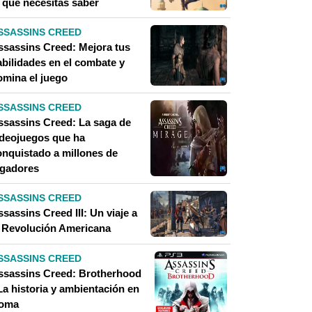
o que necesitas saber
SSASSINS CREED
ssassins Creed: Mejora tus
abilidades en el combate y
omina el juego
SSASSINS CREED
ssassins Creed: La saga de
ideojuegos que ha
onquistado a millones de
ugadores
SSASSINS CREED
sassins Creed III: Un viaje a
a Revolución Americana
SSASSINS CREED
ssassins Creed: Brotherhood
La historia y ambientación en
oma