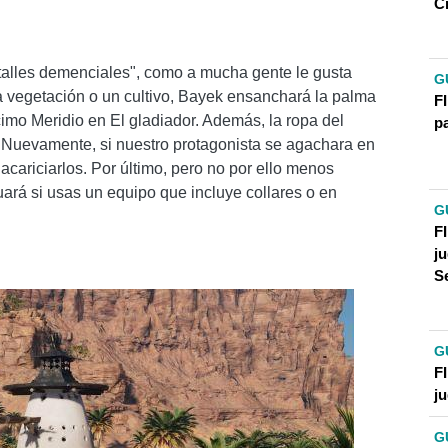
C
talles demenciales", como a mucha gente le gusta
G
a vegetación o un cultivo, Bayek ensanchará la palma
F
mo Meridio en El gladiador. Además, la ropa del
p
. Nuevamente, si nuestro protagonista se agachara en
acariciarlos. Por último, pero no por ello menos
uará si usas un equipo que incluye collares o en
G
FI
j
S
G
F
j
G