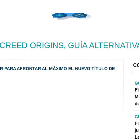
 CREED ORIGINS, GUÍA ALTERNATIV
C
R PARA AFRONTAR AL MÁXIMO EL NUEVO TÍTULO DE
G
F
M
d
G
F
j
L