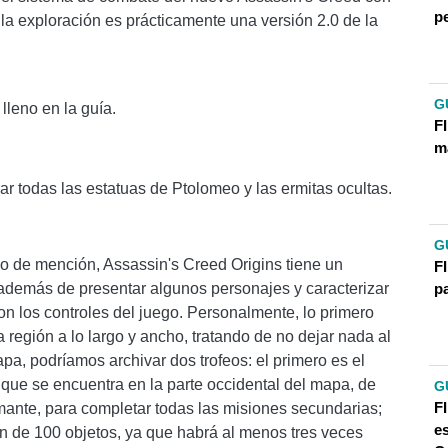
pe
 la exploración es prácticamente una versión 2.0 de la
G
leno en la guía.
FI
m
r todas las estatuas de Ptolomeo y las ermitas ocultas.
G
o de mención, Assassin's Creed Origins tiene un
FI
pa
, además de presentar algunos personajes y caracterizar
con los controles del juego. Personalmente, lo primero
a región a lo largo y ancho, tratando de no dejar nada al
apa, podríamos archivar dos trofeos: el primero es el
que se encuentra en la parte occidental del mapa, de
G
F
rmante, para completar todas las misiones secundarias;
e
ón de 100 objetos, ya que habrá al menos tres veces