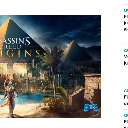
G
F
j
a
G
V
j
G
F
d
G
FI
p