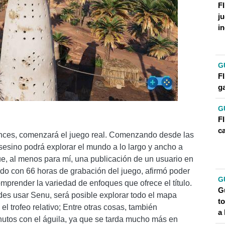
F
j
i
G
FI
g
G
F
c
ances, comenzará el juego real. Comenzando desde las
sesino podrá explorar el mundo a lo largo y ancho a
fue, al menos para mí, una publicación de un usuario en
do con 66 horas de grabación del juego, afirmó poder
G
prender la variedad de enfoques que ofrece el título.
G
cides usar Senu, será posible explorar todo el mapa
t
l trofeo relativo; Entre otras cosas, también
a 
nutos con el águila, ya que se tarda mucho más en