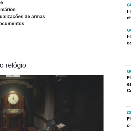
ie
G
rmários
FI
tualizações de armas
c
 documentos
G
F
oc
 relógio
G
F
e
C
G
F
o