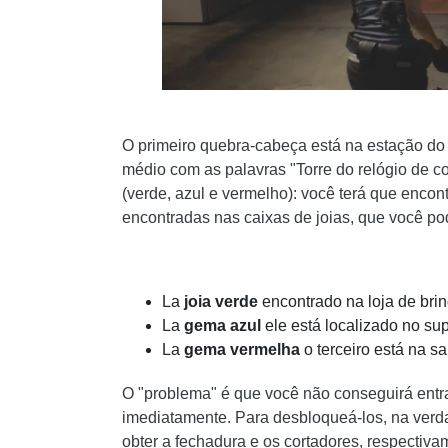
O primeiro quebra-cabeça está na estação do 
médio com as palavras "Torre do relógio de c
(verde, azul e vermelho): você terá que encont
encontradas nas caixas de joias, que você po
La
joia verde
encontrado na loja de bri
La
gema azul
ele está localizado no su
La
gema vermelha
o terceiro está na sa
O "problema" é que você não conseguirá entr
imediatamente. Para desbloqueá-los, na verdad
obter a fechadura e os cortadores, respectiva