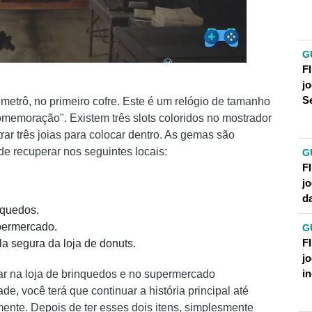
G
F
j
S
metrô, no primeiro cofre. Este é um relógio de tamanho
omemoração". Existem três slots coloridos no mostrador
rar três joias para colocar dentro. As gemas são
de recuperar nos seguintes locais:
G
F
j
d
nquedos.
permercado.
G
F
la segura da loja de donuts.
j
i
ar na loja de brinquedos e no supermercado
e, você terá que continuar a história principal até
mente. Depois de ter esses dois itens, simplesmente