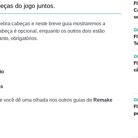
F
eças do jogo juntos.
C
se
ebra-cabeças e neste breve guia mostraremos a
G
abeça é opcional, enquanto os outros dois estão
F
nto, obrigatórios.
T
G
F
c
io
as
G
e você dê uma olhada nos outros guias de
Remake
F
p