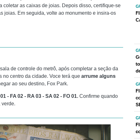
 coletar as caixas de joias. Depois disso, certifique-se
G
F
as joias. Em seguida, volte ao monumento e insira-os
C
G
Gu
t
sala de controle do metrô, após completar a seção da
d
s no centro da cidade. Voce terá que
arrume alguns
egar ao seu destino, Fox Park.
G
F
01 - FA 02 - RA 03 - SA 02 - FO 01.
Confirme quando
c
 verde.
S
G
F
c