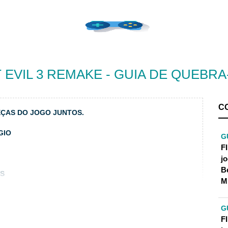
 EVIL 3 REMAKE - GUIA DE QUEBR
C
ÇAS DO JOGO JUNTOS.
GIO
G
F
j
B
AS
M
G
F