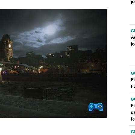
j
G
A
j
G
F
F
G
F
d
f
G