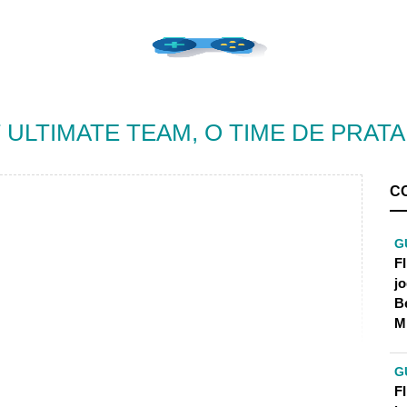
UT ULTIMATE TEAM, O TIME DE PRAT
C
G
F
j
B
M
G
F