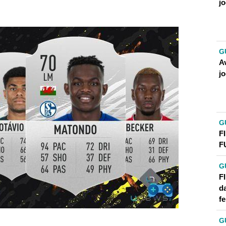
j
G
A
j
G
F
F
G
F
d
f
G