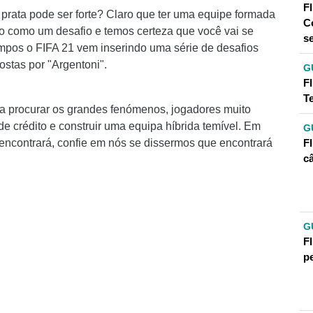
F
rata pode ser forte? Claro que ter uma equipe formada
C
so como um desafio e temos certeza que você vai se
se
tempos o FIFA 21 vem inserindo uma série de desafios
stas por "Argentoni".
G
F
T
 a procurar os grandes fenómenos, jogadores muito
de crédito e construir uma equipa híbrida temível. Em
G
F
 encontrará, confie em nós se dissermos que encontrará
c
G
F
p