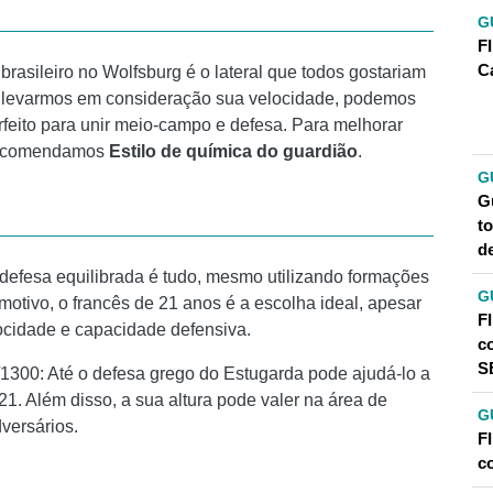
G
F
C
brasileiro no Wolfsburg é o lateral que todos gostariam
e levarmos em consideração sua velocidade, podemos
feito para unir meio-campo e defesa. Para melhorar
 recomendamos
Estilo de química do guardião
.
G
Gu
t
d
defesa equilibrada é tudo, mesmo utilizando formações
G
otivo, o francês de 21 anos é a escolha ideal, apesar
F
locidade e capacidade defensiva.
c
S
1300: Até o defesa grego do Estugarda pode ajudá-lo a
21. Além disso, a sua altura pode valer na área de
G
versários.
F
c