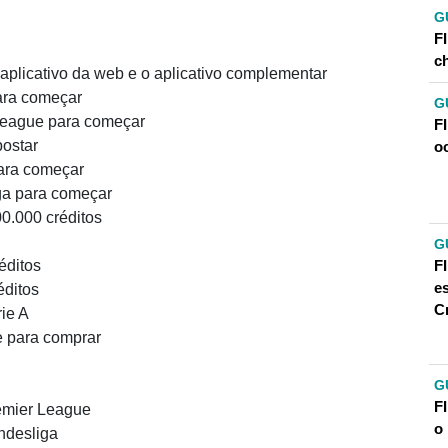
G
FI
c
plicativo da web e o aplicativo complementar
ara começar
G
League para começar
F
postar
oc
para começar
ga para começar
0.000 créditos
G
F
éditos
e
éditos
C
ie A
e para comprar
G
F
emier League
o
ndesliga