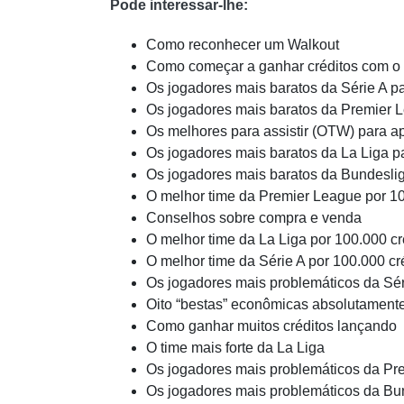
Pode interessar-lhe:
Como reconhecer um Walkout
Como começar a ganhar créditos com o a
Os jogadores mais baratos da Série A p
Os jogadores mais baratos da Premier 
Os melhores para assistir (OTW) para a
Os jogadores mais baratos da La Liga 
Os jogadores mais baratos da Bundesli
O melhor time da Premier League por 10
Conselhos sobre compra e venda
O melhor time da La Liga por 100.000 cr
O melhor time da Série A por 100.000 cr
Os jogadores mais problemáticos da Sér
Oito “bestas” econômicas absolutament
Como ganhar muitos créditos lançando
O time mais forte da La Liga
Os jogadores mais problemáticos da Pr
Os jogadores mais problemáticos da Bu