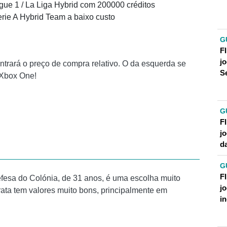
igue 1 / La Liga Hybrid com 200000 créditos
erie A Hybrid Team a baixo custo
G
F
j
ntrará o preço de compra relativo. O da esquerda se
S
o Xbox One!
G
F
j
d
G
F
fesa do Colónia, de 31 anos, é uma escolha muito
j
rata tem valores muito bons, principalmente em
i