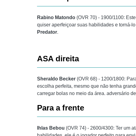
Rabino Matondo
(OVR 70) - 1900/1100: Este
quiser aperfeiçoar suas habilidades e torná-lo
Predator
.
ASA direita
Sheraldo Becker
(OVR 68) - 1200/1800: Para f
escolha perfeita, mesmo que não tenha grande
carregar bolas no meio da área. adversário d
Para a frente
Ihlas Bebou
(OVR 74) - 2600/4300: Ter um ata
habilidades, ele é o jogador perfeito para env