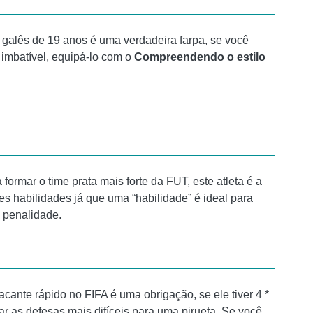
 galês de 19 anos é uma verdadeira farpa, se você
 imbatível, equipá-lo com o
Compreendendo o estilo
ormar o time prata mais forte da FUT, este atleta é a
s habilidades já que uma “habilidade” é ideal para
e penalidade.
cante rápido no FIFA é uma obrigação, se ele tiver 4 *
iar as defesas mais difíceis para uma pirueta. Se você