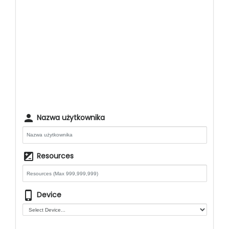
person
Nazwa użytkownika
iso
Resources
phone_iphone
Device