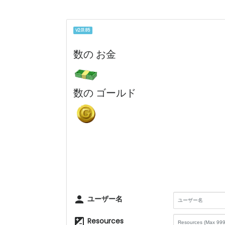
V2.01.85
数の お金
数の ゴールド
person
ユーザー名
iso
Resources