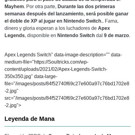
Mayhem
. Por otra parte,
Durante las dos primeras
semanas después del lanzamiento, será posible ganar
el doble de XP al jugar en Nintendo Switch.
. Fama,
dinero y gloria esperan a los luchadores de
Apex
Legends
, disponible en
Nintendo Switch
dal
9 de marzo
.
Apex Legends Switch" data-image-description="" data-
medium-file="https://Soultricks.com/wp-
content/uploads/2021/02/Apex-Legends-Switch-
350x350.jpg" data-large-
file="/images/posts/84f52740f69c27e600a97c76bd1702e8
-2.jpg"
src="/images/posts/84f52740f69c27e600a97c76bd1702e8
-2.jpg">
Leyenda de Mana