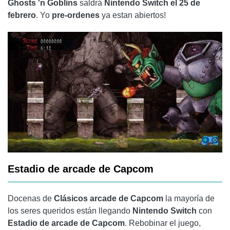
Ghosts 'n Goblins
saldrá
Nintendo Switch el 25 de
febrero
. Yo
pre-ordenes
ya estan abiertos!
Estadio de arcade de Capcom
Docenas de
Clásicos arcade de Capcom
la mayoría de
los seres queridos están llegando
Nintendo Switch
con
Estadio de arcade de Capcom
. Rebobinar el juego,