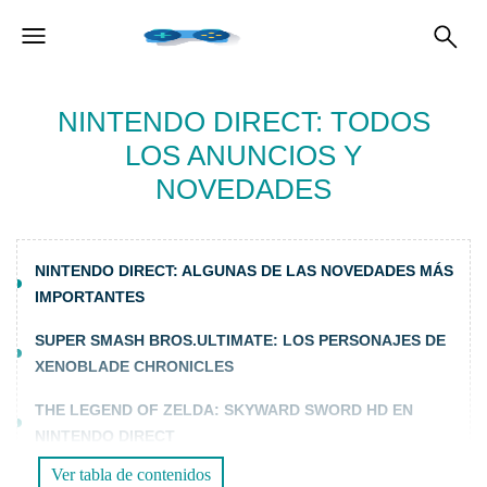
NINTENDO DIRECT: TODOS
LOS ANUNCIOS Y
NOVEDADES
NINTENDO DIRECT: ALGUNAS DE LAS NOVEDADES MÁS
IMPORTANTES
SUPER SMASH BROS.ULTIMATE: LOS PERSONAJES DE
XENOBLADE CHRONICLES
THE LEGEND OF ZELDA: SKYWARD SWORD HD EN
NINTENDO DIRECT
Ver tabla de contenidos
SPLATOON 3: NUEVAS BATALLAS EN SPLATTONIA