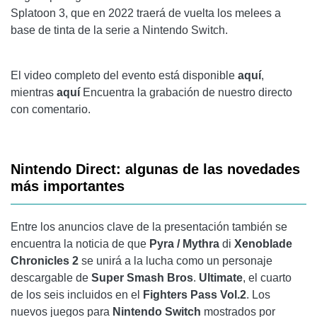
PLANTAS VS. ZOMBIES: BATTLE FOR NEIGHBORVILLE
Splatoon 3, que en 2022 traerá de vuelta los melees a
COMPLETE EDITION
base de tinta de la serie a Nintendo Switch.
APEX LEGENDS
El video completo del evento está disponible
aquí
,
LEYENDA DE MANA
mientras
aquí
Encuentra la grabación de nuestro directo
con comentario.
OUTER WILDS
SAMURAI WARRIORS 5
Nintendo Direct: algunas de las novedades
CLUB DEL FIN DEL MUNDO
más importantes
CRUCE DE ANIMALES: NUEVOS HORIZONTES
Entre los anuncios clave de la presentación también se
HYRULE WARRIORS: LA ERA DE LA CALAMIDAD
encuentra la noticia de que
Pyra / Mythra
di
Xenoblade
RESURRECCIÓN DE GHOSTS 'N GOBLINS
Chronicles 2
se unirá a la lucha como un personaje
descargable de
Super Smash Bros
.
Ultimate
, el cuarto
ESTADIO DE ARCADE DE CAPCOM
de los seis incluidos en el
Fighters Pass Vol.2
. Los
nuevos juegos para
Nintendo Switch
mostrados por
NO MÁS HÉROES 3