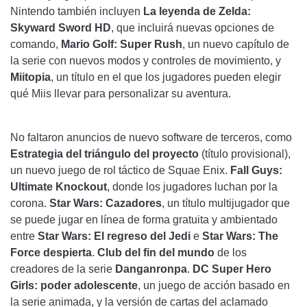
Nintendo también incluyen
La leyenda de Zelda:
BLANCO NEÓN
Skyward Sword HD
, que incluirá nuevas opciones de
comando,
Mario Golf: Super Rush
, un nuevo capítulo de
BRAVELY DEFAULT II
la serie con nuevos modos y controles de movimiento, y
Miitopia
, un título en el que los jugadores pueden elegir
CUENTOS DE LAS TIERRAS FRONTERIZAS
qué Miis llevar para personalizar su aventura.
STUBBS EL ZOMBI EN REBELDE SIN PULSO
INFIERNO
No faltaron anuncios de nuevo software de terceros, como
Estrategia del triángulo del proyecto
(título provisional),
NINJA GAIDEN: COLECCIÓN MAESTRA
un nuevo juego de rol táctico de Squae Enix.
Fall Guys:
Ultimate Knockout
, donde los jugadores luchan por la
SAGA FRONTIER REMASTERED
corona.
Star Wars: Cazadores
, un título multijugador que
se puede jugar en línea de forma gratuita y ambientado
entre
Star Wars: El regreso del Jedi
e
Star Wars: The
Force despierta
.
Club del fin del mundo
de los
creadores de la serie
Danganronpa
.
DC Super Hero
Girls: poder adolescente
, un juego de acción basado en
la serie animada, y la versión de cartas del aclamado