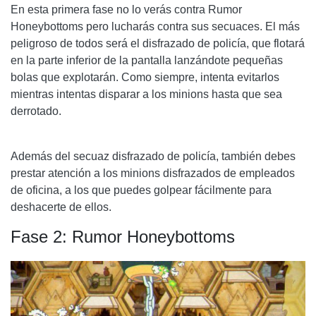
THE DEVIL
En esta primera fase no lo verás contra
Rumor
Honeybottoms
pero lucharás contra sus secuaces. El más
FASE 1: EL DIABLO
peligroso de todos será el disfrazado de policía, que flotará
FASE 2: OJOS DEL DIABLO PARTE 1
en la parte inferior de la pantalla lanzándote pequeñas
bolas que explotarán. Como siempre, intenta evitarlos
FASE 3: OJOS DEL DIABLO PARTE 2
mientras intentas disparar a los minions hasta que sea
derrotado.
ETAPA 4: LÁGRIMAS DE COCODRILO
Además del secuaz disfrazado de policía, también debes
prestar atención a los minions disfrazados de empleados
de oficina, a los que puedes golpear fácilmente para
deshacerte de ellos.
Fase 2:
Rumor Honeybottoms