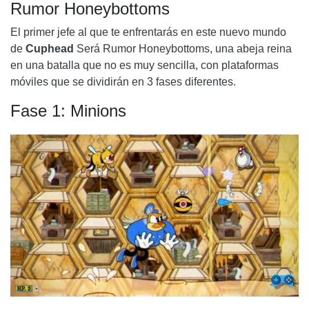
Rumor Honeybottoms
WERNER WERMAN
El primer jefe al que te enfrentarás en este nuevo mundo
FASE 1: LATA BLINDADA
de
Cuphead
Será
Rumor Honeybottoms
, una abeja reina
FASE 2: LANZALLAMAS
en una batalla que no es muy sencilla, con plataformas
móviles que se dividirán en 3 fases diferentes.
FASE 3: GATO
Fase 1: Minions
REY DICE
FASE 1: TIRA EL DADO
RECUADRO 3: PUROS Y CIGARRILLOS
CAJA 4: DOMINÓ
RECUADRO 7: RULETA
CAJAS DE SEGURIDAD
JEFE: KING DICE