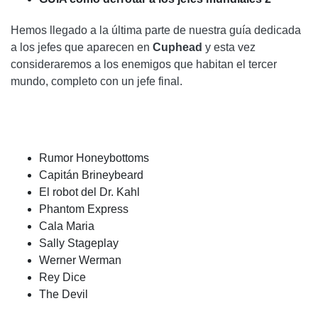
ETAPA 3: PIRULETAS DEMONÍACAS
Hemos llegado a la última parte de nuestra guía dedicada
ETAPA 4: LOCOMOTORA DE LA MUERTE
a los jefes que aparecen en
Cuphead
y esta vez
consideraremos a los enemigos que habitan el tercer
CALA MARIA
mundo, completo con un jefe final.
FASE 1: CALA MARIA
FASE 2: MEDUSA
FASE 3: LA CUEVA
Rumor Honeybottoms
Capitán Brineybeard
SALLY STAGEPLAY
El robot del Dr. Kahl
Phantom Express
FASE 1: LA NOVIA
Cala Maria
FASE 2: LA MADRE
Sally Stageplay
Werner Werman
FASE 3: LA VENGANZA DE SALLY
Rey Dice
The Devil
FASE 4: CAE EL TELÓN